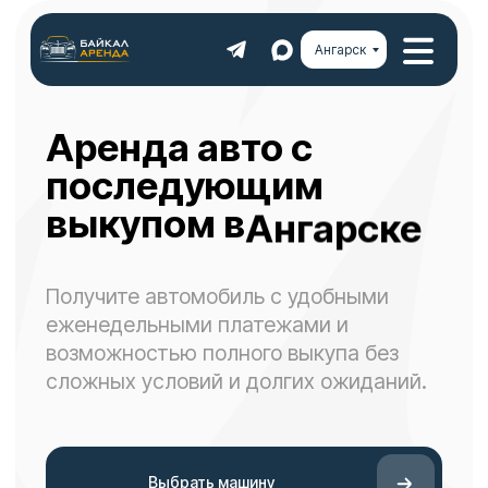
Ангарск
Иркутске
Аренда авто с
последующим
Ангарске
выкупом в
Улан-Удэ
Получите автомобиль с удобными
еженедельными платежами и
возможностью полного выкупа без
сложных условий и долгих ожиданий.
Выбрать машину
60 мин.
18+
и авто у вас
автомобилей