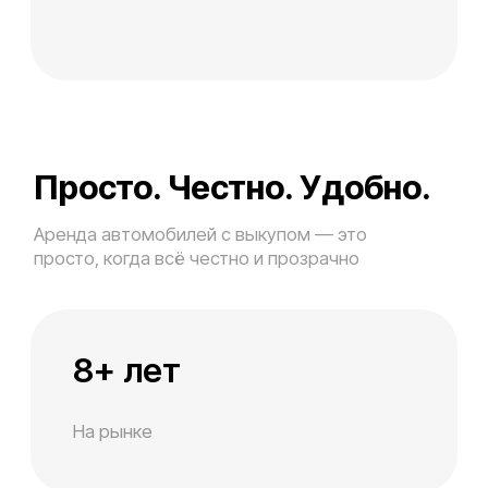
пользоваться им без лишних формальностей
5+
Марок
Выбираете машину
1 шаг
на сайте или звоните
по телефону
Мы оформляем договор
2 шаг
занимает не больше
15 минут
Получаете авто
3 шаг
Получаете авто - в офисе
или с доставкой по адресу