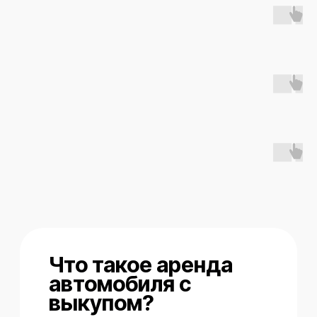
автомобиль уже сегодня и
постепенно выкупить его
комфортными платежами без крупных
единовременных затрат.
Вы выбираете автомобиль, мы
передаем его вам в пользование, а
далее вы вносите фиксированные
еженедельные платежи каждый
понедельник в течение
установленного срока. Срок выкупа
рассчитывается индивидуально для
каждого автомобиля.
После того как все платежи внесены,
автомобиль полностью
переоформляется на вас и становится
вашей собственностью.