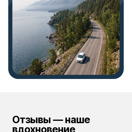
Все автомобили полностью
обслужены, прошли техническое
обслуживание и готовы к
эксплуатации.
Оставить заявку
60 мин.
и авто у вас
Быстрая подача
по городу
24/7
круглосуточная