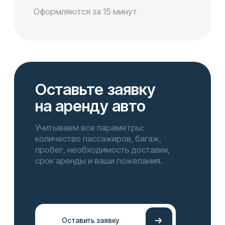
Отзывы — наше
вдохновение
Кристина Митренко
Машины всегда есть в наличии, в
хорошем техническом
состоянии, учтиво,
добросовестно 👍
18 апреля