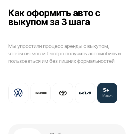
Roman Kuptsov
Ребята, спасибо большое за
сервис. Благодаря вам, все
задуманные планы
осуществились. Все на высшем
уровне.
30 апреля
Оригинал отзыва
4.4
4.9
5
10
отзывов
Условия аренды с
выкупом — без