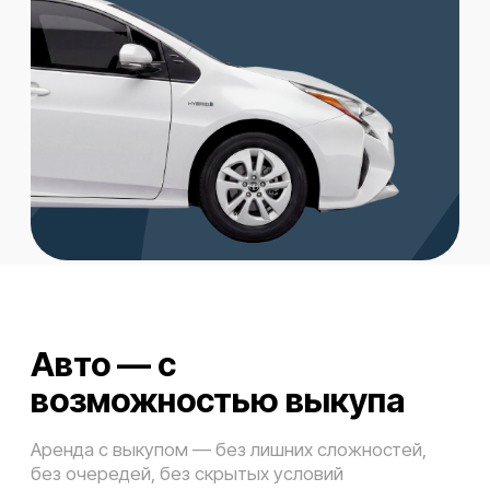
Поддержка 24/7
За вами закреплен менеджер на
протяжении всего срока выкупа,
который готов помочь вам в
любое время
04
Без банка
Без банковских одобрений
и кредитных проверок