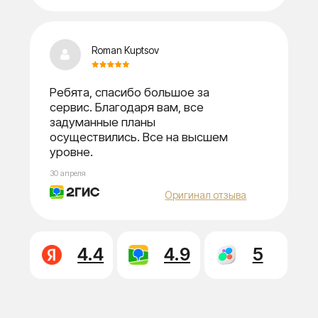
Свяжитесь с нами
любым удобным
способом
Телефон
+7 (950) 096-86-94
+7 (924) 710-58-28
Мессенджеры
Telegram
/ MAX